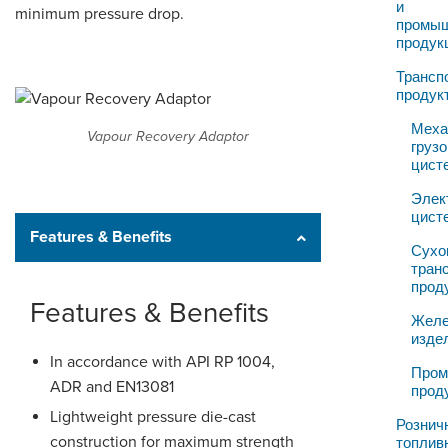
LOGIN
и
minimum pressure drop.
промы
продук
Трансп
продук
Меха
Vapour Recovery Adaptor
грузо
цист
Элек
цист
Features & Benefits
Сухо
тран
прод
Features & Benefits
Желе
изде
In accordance with API RP 1004,
Про
ADR and EN13081
прод
Lightweight pressure die-cast
Рознич
construction for maximum strength
топлив