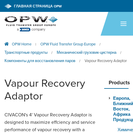
ГЛАВНАЯ СТРАНИЦА OPW
РЕГИОНАЛЬНЫЕ ПОДРАЗДЕЛЕНИЯ OPW
ГЛАВНАЯ СТРАНИЦА
ПРОДУКЦИЯ
OPW Home
OPW Fluid Transfer Group Europe
|
/
ОБЛАСТИ ПРИМЕНЕНИЯ
Транспортные продукты
Механический грузовик-цистерна
/
/
РЕСУРСЫ
Компоненты для восстановления паров
Vapour Recovery Adaptor
/
ТЕХНИЧЕСКАЯ ПОДДЕРЖКА
Vapour Recovery
Products
КОМПАНИЯ
Adaptor
Европа,
НОВОСТИ
Ближни
Восток,
КОНТАКТНЫЕ ДАННЫЕ
Африка
CIVACON's 4' Vapour Recovery Adaptor is
Продукц
designed to maximize effciency and service
performance of vapour recovery with a
Химиче