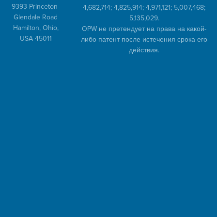
9393 Princeton-
4,682,714; 4,825,914; 4,971,121; 5,007,468;
Glendale Road
5,135,029.
Hamilton, Ohio,
OPW не претендует на права на какой-
USA 45011
либо патент после истечения срока его
действия.