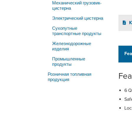
Механический грузовик-
цистерна
Электрический цистерна
K
Сухопутные
транспортные продукты
Железнодорожные
изделия
Fea
Промышленные
продукты
Fea
Розничная топливная
продукция
6 Q
Saf
Loc