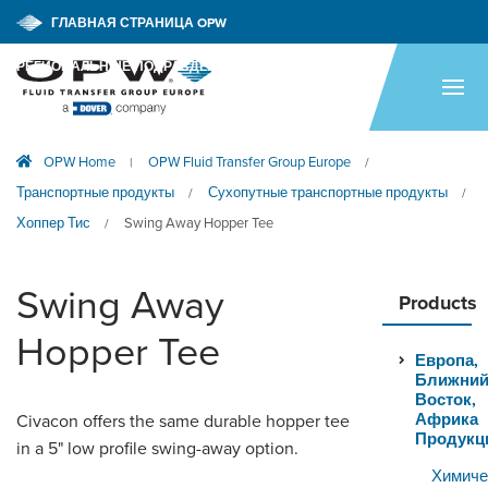
ГЛАВНАЯ СТРАНИЦА OPW
РЕГИОНАЛЬНЫЕ ПОДРАЗДЕЛЕНИЯ OPW
ГЛАВНАЯ СТРАНИЦА
ПРОДУКЦИЯ
OPW Home
OPW Fluid Transfer Group Europe
|
/
ОБЛАСТИ ПРИМЕНЕНИЯ
Транспортные продукты
Сухопутные транспортные продукты
/
/
РЕСУРСЫ
Хоппер Тис
Swing Away Hopper Tee
/
ТЕХНИЧЕСКАЯ ПОДДЕРЖКА
Swing Away
Products
КОМПАНИЯ
Hopper Tee
Европа,
НОВОСТИ
Ближни
Восток,
КОНТАКТНЫЕ ДАННЫЕ
Африка
Civacon offers the same durable hopper tee
Продукц
in a 5" low profile swing-away option.
Химиче