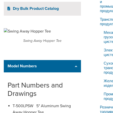
LOGIN
и
промы
Dry Bulk Product Catalog
продук
Трансп
продук
Меха
грузо
Swing Away Hopper Tee
цист
Элек
цист
Сухо
Model Numbers
тран
прод
Желе
Part Numbers and
изде
Drawings
Про
прод
T-500LPSW 5" Aluminum Swing
Рознич
топлив
Away Hopper Tee