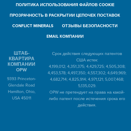
ПОЛИТИКА ИСПОЛЬЗОВАНИЯ ФАЙЛОВ COOKIE
ПРОЗРАЧНОСТЬ В РАСКРЫТИИ ЦЕПОЧЕК ПОСТАВОК
CONFLICT MINERALS
ОТЗЫВЫ БЕЗОПАСНОСТИ
EMAIL КОМПАНИИ
ШТАБ-
Срок действия следующих патентов
КВАРТИРА
США истек:
КОМПАНИИ
4,199,012; 4,351,375; 4,429,725; 4,505,308;
OPW
4,453,578; 4,497,350; 4,557,302; 4,649,969;
9393 Princeton-
4,682,714; 4,825,914; 4,971,121; 5,007,468;
Glendale Road
5,135,029.
Hamilton, Ohio,
OPW не претендует на права на какой-
USA 45011
либо патент после истечения срока его
действия.