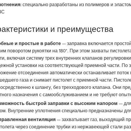
лотнения:
специально разработаны из полимеров и эласто
ЗС
актеристики и преимущества
обные и простые в работе
— заправка включается простой
им поворотом рукоятки на 180°. При этом захваты пистоле
ти, включая систему трех внутренних клапанов регулировки 
ежной установки на соответствующей приемной части. По 
ожение отсоединения автоматически останавливает поток га
едшего газа и снимает пистолет с приемной части. Писто
осредственно к шлангу, без трехходового клапана. Они п
тного назначения с самообслуживанием и не требуют опыт
зможность быстрой заправки с высоким напором
— для
ом. Внутренние уплотнения специально предназначены для
правленная вентиляция
— захватывает газ, выходящий при
толета через соединение трубки из нержавеющей стали раз