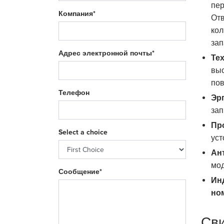
пер
Компания*
Отв
кол
зап
Адрес электронной почты*
Те
выс
пов
Телефон
Эр
зап
Пр
Select a choice
уст
Ан
мод
Сообщение*
Ин
но
Сви