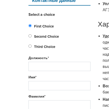
Контактные данные
Уп
АГ
Select a choice
Хар
First Choice
Уд
Second Choice
одн
Third Choice
час
над
Должность*
пол
выш
неп
Имя*
час
Во
бак
Фамилия*
На
пис