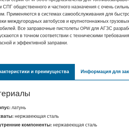
м СПГ общественного и частного назначения с очень сильн
ом. Применяются в системах самообслуживания для быстр
вки междугородных автобусов и крупнотоннажных грузовы
обилей. Все заправочные пистолеты OPW для АГЗС разра
ускаются в точном соответствии с техническими требовани
асной и эффективной заправки.
рактеристики и преимущества
Информация для зак
териалы
рпус:
латунь
хваты:
нержавеющая сталь
утренние компоненты:
нержавеющая сталь