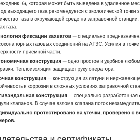
еходник -6), которая может быть выведена в удаленное мес
од выходящего газа рекомендуется с экологической точки 
ичество газа в окружающей среде на заправочной станции
ах газа.
хнология фиксации захватов
— специально предназначена
оконапорных газовых соединений на АГЗС. Усилия в точке
ерхности приемной части.
гономичная конструкция
— одно простое и удобное любом
равки. Теплоизоляция защищает руку оператора.
очная конструкция
— конструкция из латуни и нержавеюще
ойчивость к коррозии в сложных условиях заправочной стан
тивандальная конструкция
— специально разработанная с
ули клапанов. В случае взлома клапана поток незамедлите
дивидуально протестировано на утечки, проверено с 
меров.
детельства и сертификаты