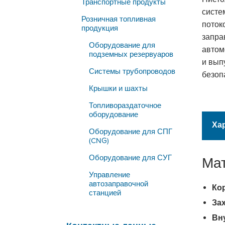
Транспортные продукты
систе
Розничная топливная
поток
продукция
запра
Оборудование для
автом
подземных резервуаров
и вып
Системы трубопроводов
безоп
Крышки и шахты
Топливораздаточное
оборудование
Ха
Оборудование для СПГ
(CNG)
Оборудование для СУГ
Ма
Управление
автозаправочной
Ко
станцией
За
Вн