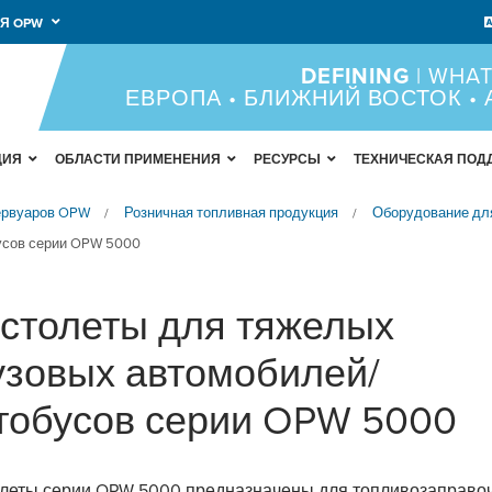
Я OPW
DEFINING
| WHAT
ЕВРОПА • БЛИЖНИЙ ВОСТОК •
ЦИЯ
ОБЛАСТИ ПРИМЕНЕНИЯ
РЕСУРСЫ
ТЕХНИЧЕСКАЯ ПОД
зервуаров OPW
Розничная топливная продукция
Оборудование дл
/
/
усов серии OPW 5000
столеты для тяжелых
узовых автомобилей/
тобусов серии OPW 5000
леты серии OPW 5000 предназначены для топливозаправо