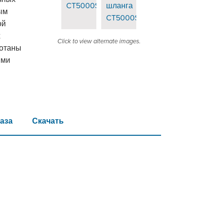
ым
ой
х
Click to view alternate images.
ботаны
ями
аза
Скачать