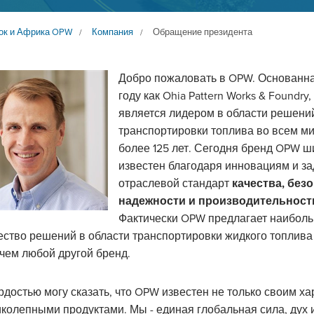
ок и Африка OPW
Компания
Обращение президента
/
/
Добро пожаловать в OPW. Основанна
году как Ohia Pattern Works & Foundry
является лидером в области решени
транспортировки топлива во всем м
более 125 лет. Сегодня бренд OPW ш
известен благодаря инновациям и за
отраслевой стандарт
качества, без
надежности и производительност
Фактически OPW предлагает наибол
ество решений в области транспортировки жидкого топлива
 чем любой другой бренд.
ордостью могу сказать, что OPW известен не только своим ха
иколепными продуктами. Мы - единая глобальная сила, дух 