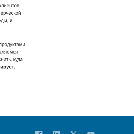
клиентов,
мерческой
еды,
и
продуктами
являемся
нить, куда
ирует,