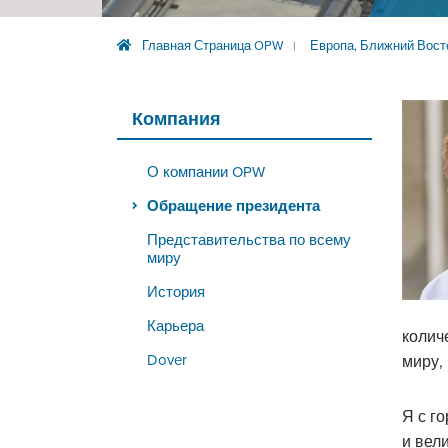
Главная Страница OPW
Европа, Ближний Вост
|
Компания
О компании OPW
Обращение президента
Представительства по всему
миру
История
Карьера
колич
Dover
миру,
Я с г
и вел