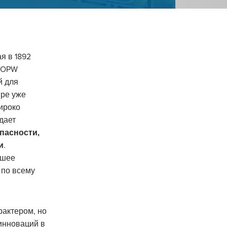
я в 1892
, OPW
й для
ире уже
ироко
дает
опасности,
и
.
ьшее
 по всему
рактером, но
инноваций в